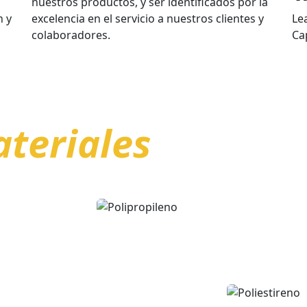
nuestros productos, y ser identificados por la
n y
excelencia en el servicio a nuestros clientes y
Le
colaboradores.
Ca
teriales
Características:
POLIP
Ligero
ireno
Alta rigidez
Baja transparencia
Baja resistencia a los impactos
Alta tenacidad