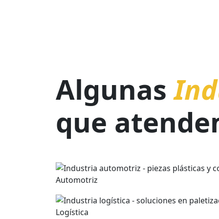
POLIET
Higroscópico
Alta tenacidad
Características:
Aplicaciones:
Flexible
Ligero
Baja transparencia
Algunas
Ind
Resistente a los impactos
Resistente a la tensión
Alta elongación
que atende
Aplicaciones:
Automotriz
Logística