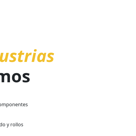
ILENO
Buena estabilidad térmica
Alta resistencia química
Caracter
Aplicaciones:
Alta rigidez
No resiste a
Fácil de ter
ustrias
Resistencia 
Alta tenacid
Fácil de imp
mos
Aplicaciones