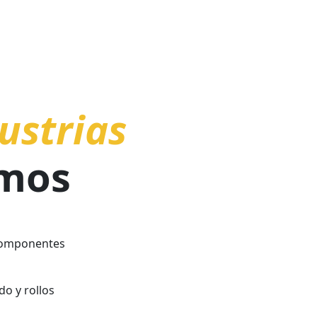
ILENO
Buena estabilidad térmica
Alta resistencia química
Caracter
Aplicaciones:
Alta rigidez
No resiste a
Fácil de ter
ustrias
Resistencia 
Alta tenacid
Fácil de imp
mos
Aplicaciones