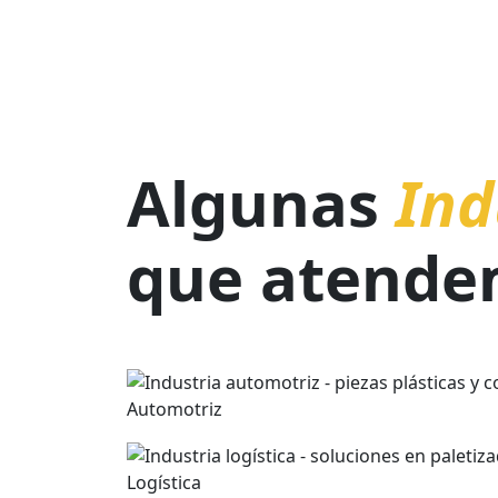
POLIET
Higroscópico
Alta tenacidad
Características:
Aplicaciones:
Flexible
Ligero
Baja transparencia
Algunas
Ind
Resistente a los impactos
Resistente a la tensión
Alta elongación
que atende
Aplicaciones:
Automotriz
Logística