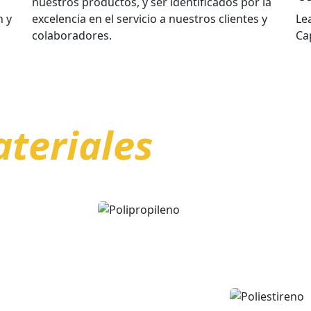
nuestros productos, y ser identificados por la
n y
excelencia en el servicio a nuestros clientes y
Le
colaboradores.
Ca
teriales
Características:
POLIP
Ligero
ireno
Alta rigidez
Baja transparencia
Baja resistencia a los impactos
Alta tenacidad