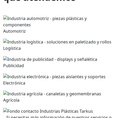
Aplicaciones:
Automotriz
Logística
Publicidad
Electrónica
Agrícola
Si necesitas más información de nuestros servicios o