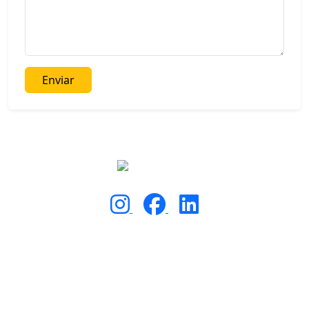
Enviar
Calle Sabino #2115
Paraísos del Colli
Zapopan, Jal. CP 45069
(33) 3956-9359