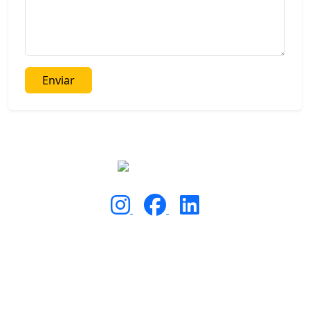
Enviar
Calle Sabino #2115
Paraísos del Colli
Zapopan, Jal. CP 45069
(33) 3956-9359