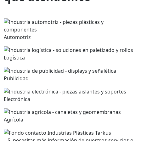
Aplicaciones:
Automotriz
Logística
Publicidad
Electrónica
Agrícola
Si necesitas más información de nuestros servicios o