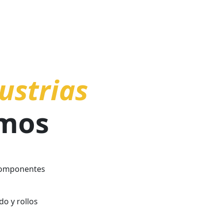
ILENO
Buena estabilidad térmica
Alta resistencia química
Caracter
Aplicaciones:
Alta rigidez
No resiste a
Fácil de ter
ustrias
Resistencia 
Alta tenacid
Fácil de imp
mos
Aplicaciones