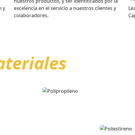
nuestros productos, y ser identificados por la
n y
excelencia en el servicio a nuestros clientes y
Le
colaboradores.
Ca
teriales
Características:
POLIP
Ligero
ireno
Alta rigidez
Baja transparencia
Baja resistencia a los impactos
Alta tenacidad